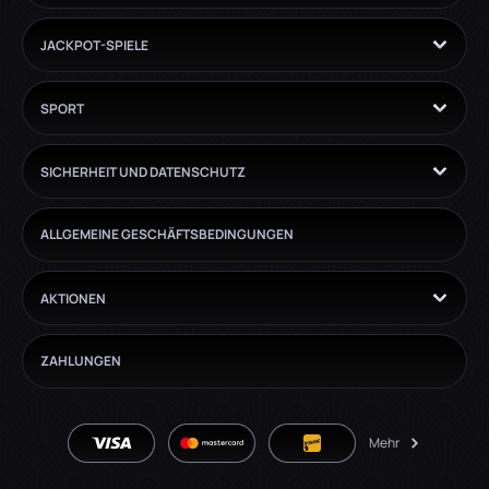
JACKPOT-SPIELE
SPORT
SICHERHEIT UND DATENSCHUTZ
ALLGEMEINE GESCHÄFTSBEDINGUNGEN
AKTIONEN
ZAHLUNGEN
Mehr