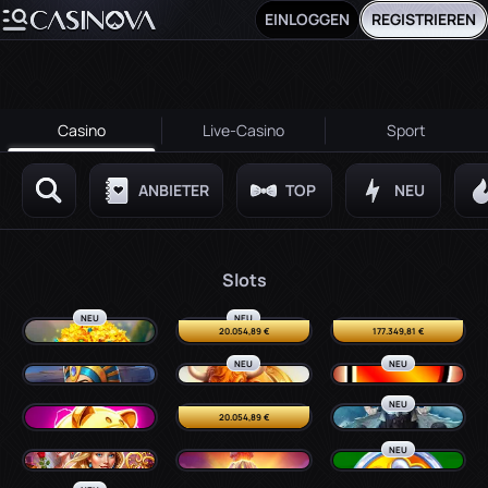
EINLOGGEN
REGISTRIEREN
Casino
Live-Casino
Sport
ANBIETER
TOP
NEU
Slots
NEU
NEU
Bonsai Gold Hold & Win
Crack The Piggy Bank Express
Shining Crown
20.054,89 €
177.349,81 €
NEU
NEU
Cash of Cleopatra
Bison Fortune Coins
Sizzling Hot
NEU
Piggy Party XL
Super Grand Link Express: Hold & Win
Stormforged
20.054,89 €
NEU
Tea Party of Fortune
Coin Spark
4 Pots Riches: Hold And Win