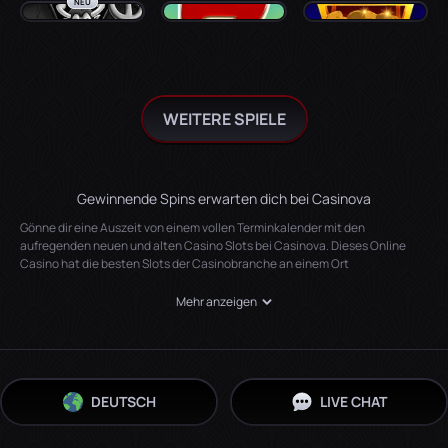
NEU
SixSixSix
Fruit million
9 Coins
NEU
NEU
Supreme Hot
Raidmark
3 Magical Genies
177.349,81 €
NEU
NEU
Coins of Zeus
Fire Express: Hold & Win
Royal Joker: Hold and Win
WEITERE SPIELE
NEU
NEU
3 Pigs of Olympus Bonus Pot
Art of Gold - Golden Coins Link
Golden Crown Hold and Win
29.960,61 €
Gewinnende Spins erwarten dich bei Casinova
Gönne dir eine Auszeit von einem vollen Terminkalender mit den
aufregenden neuen und alten Casino Slots bei Casinova. Dieses Online
Casino hat die besten Slots der Casinobranche an einem Ort
zusammengestellt. Sie bieten ein unterhaltsames Spielerlebnis, eine
einfache Steuerung, innovative Boni und eine gute Auszahlung.
Mehr anzeigen
Für welche Slots du dich auch immer interessierst, du findest sie bei
Casinova. Du wirst Slots mit hoher oder mittlerer Volatilität,
überdurchschnittlicher Rendite für den Spieler, hochwertiger Grafik und
interessanten Geschichten entdecken.
DEUTSCH
LIVE CHAT
Um jede Slot-Sitzung unvergesslich zu machen, hat Casinova zahlreiche
Aktionen vorbereitet. Diese Boni geben dir die Möglichkeit, bestimmte