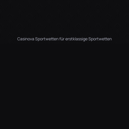
Casinova Sportwetten für erstklassige Sportwetten
Casinova Sportsbook bietet einige der größten Online Wetten, die du
erleben kannst!
Wette auf alle deine bevorzugten Sportevents mit wettbewerbsfähigen
Quoten und großzügigen Angeboten, damit du dir das Beste für deine
Mehr anzeigen
Einzahlungen sichern kannst. Wette auf weltweite Events und nutze
hilfreiche Informationen, um dich näher an den Gewinnen zu sichern.
Wette online auf verschiedene Ergebnisse und Sportarten und nutze
Aktionen, um dein Gewinnpotenzial zu erhöhen. Wenn du dich beim Online
Wetten sicherst, kannst du sogar eine Sport-Aktion nutzen, um deine
DEUTSCH
LIVE CHAT
Wetten zu sichern und vorzeitig auszahlen zu lassen, damit du mit deiner
nächsten Wette weitermachen kannst.
Wir geben dir historische Informationen und Statistiken zu bekannten
Spielern und Mannschaften. Und wenn du dir immer noch nicht sicher bist,
ALLGEMEINE INFOS
wie du wetten sollst, kannst du auf den Spielbeginn warten und mit einer